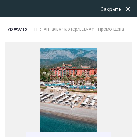
Закрыть
Тур #9715
[TR] Анталья Чартер/LED-AYT Промо Цена