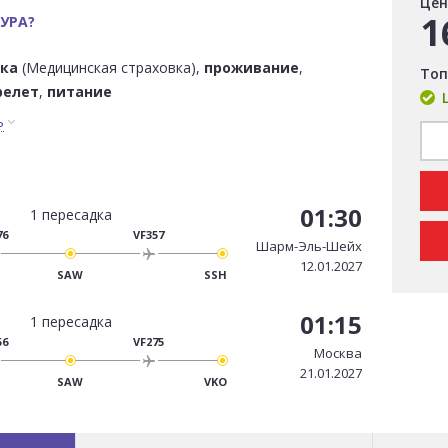
Цен
1
УРА?
вка
(Медицинская страховка),
проживание
,
Топ
релет
,
питание
ь
01:30
1 пересадка
76
VF357
Шарм-Эль-Шейх
12.01.2027
SAW
SSH
01:15
1 пересадка
56
VF275
Москва
21.01.2027
SAW
VKO