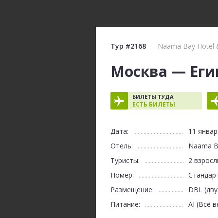
Тур #2168
Naama Bay Hotel &
Москва — Еги
БИЛЕТЫ ТУДА
ЕСТЬ БИЛЕТЫ
Дата:
11 январ
Отель:
Naama Ba
Туристы:
2 взросл
Номер:
Стандарт
Размещение:
DBL (дв
Питание:
AI (Всё 