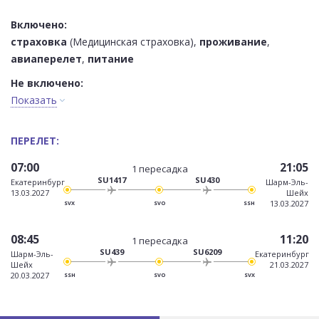
Включено:
страховка
(Медицинская страховка),
проживание
,
авиаперелет
,
питание
Не включено:
Показать
ПЕРЕЛЕТ:
07:00
21:05
1 пересадка
SU1417
SU430
Екатеринбург
Шарм-Эль-
13.03.2027
Шейх
13.03.2027
SVX
SVO
SSH
08:45
11:20
1 пересадка
SU439
SU6209
Шарм-Эль-
Екатеринбург
Шейх
21.03.2027
20.03.2027
SSH
SVO
SVX