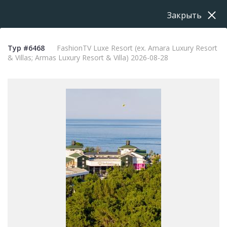
Закрыть
Тур #6468
FashionTV Luxe Resort (ex. Amara Luxury Resort
& Villas; Armas Luxury Resort & Villa) 2026-08-28