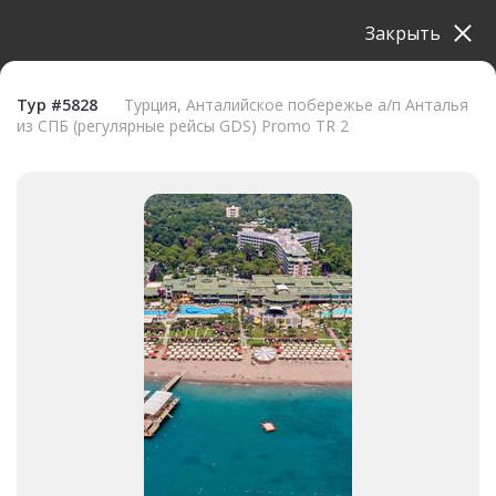
Закрыть
Тур #5828
Турция, Анталийское побережье а/п Анталья
из СПБ (регулярные рейсы GDS) Promo TR 2