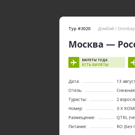
Тур #3020
Домбай / Dombay
Москва — Рос
БИЛЕТЫ ТУДА
ЕСТЬ БИЛЕТЫ
Дата:
13 авгус
Отель:
Снежная
Туристы:
2 взросл
Номер:
3-Х КОМН
Размещение:
QTRL (ч
Питание:
RO (Без 