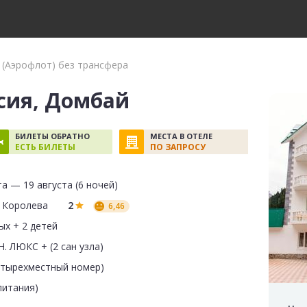
 (Аэрофлот) без трансфера
сия, Домбай
БИЛЕТЫ ОБРАТНО
МЕСТА В ОТЕЛЕ
ЕСТЬ БИЛЕТЫ
ПО ЗАПРОСУ
та — 19 августа (6 ночей)
 Королева
2
6,46
ых + 2 детей
. ЛЮКС + (2 сан узла)
етырехместный номер)
питания)