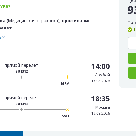
Цен
9
УРА?
вка
(Медицинская страховка),
проживание
,
Топ
релет
ь
14:00
прямой перелет
SU1312
Домбай
13.08.2026
MRV
18:35
прямой перелет
SU1313
Москва
19.08.2026
SVO